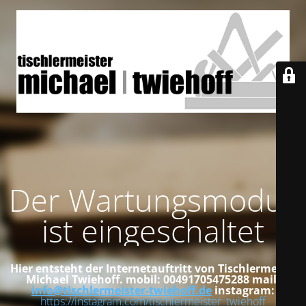
Der Wartungsmodus
ist eingeschaltet
Hier entsteht der Internetauftritt von Tischlermeister
Michael Twiehoff.
mobil: 00491705475288
mail:
info@tischlermeister-twiehoff.de
instagram:
https://instagram.com/tischlermeister_twiehoff